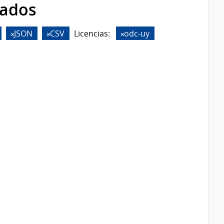
rados
JSON
CSV
Licencias:
odc-uy