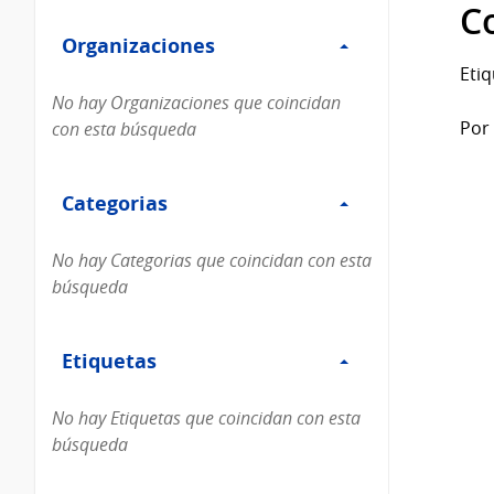
Filtro
datos...
C
Organizaciones
Organizaciones
Etiq
No hay Organizaciones que coincidan
Por 
con esta búsqueda
Filtro
Categorias
Categorias
No hay Categorias que coincidan con esta
búsqueda
Filtro
Etiquetas
Etiquetas
No hay Etiquetas que coincidan con esta
búsqueda
Filtro