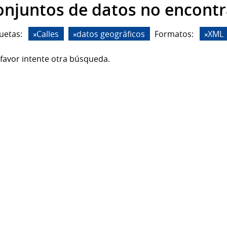
onjuntos de datos no encont
uetas:
Calles
datos geográficos
Formatos:
XML
favor intente otra búsqueda.