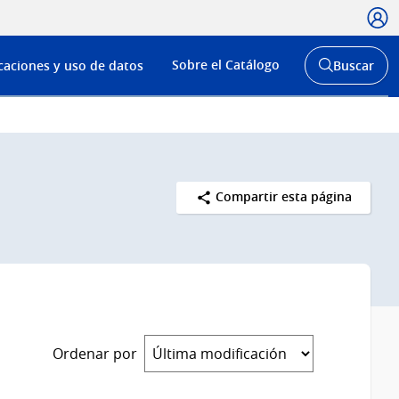
Usua
Menú
Sobre el Catálogo
caciones y uso de datos
Buscar
de
Abrir
buscador
navega
y
Compartir esta página
Ordenar por