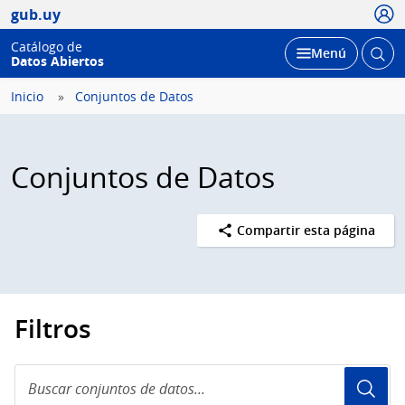
Usua
gub.uy
Catálogo de
Abrir
Desplegar
Menú
Datos Abiertos
busc
Inicio
Conjuntos de Datos
Conjuntos de Datos
Compartir esta página
Filtros
Buscar
conjuntos