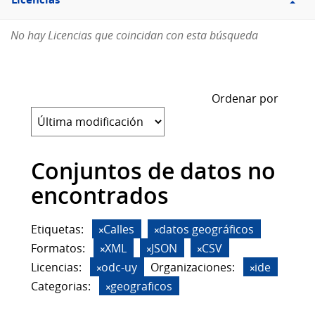
Licencias
No hay Licencias que coincidan con esta búsqueda
Ordenar por
Conjuntos de datos no
encontrados
Etiquetas:
Calles
datos geográficos
Formatos:
XML
JSON
CSV
Licencias:
odc-uy
Organizaciones:
ide
Categorias:
geograficos