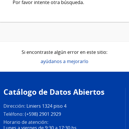
Por favor intente otra búsqueda.
Si encontraste algún error en este sitio:
ayúdanos a mejorarlo
Pie
de
Catálogo de Datos Abiertos
página
Dirección:
Liniers 1324 piso 4
Teléfono:
(+598) 2901 2929
Horario de atención:
Lunes a viernes de 9:30 a 17:30 hs.