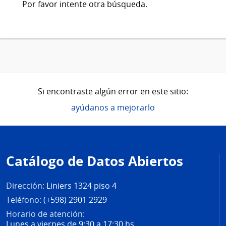
Por favor intente otra búsqueda.
Si encontraste algún error en este sitio:
ayúdanos a mejorarlo
Pie
de
Catálogo de Datos Abiertos
página
Dirección:
Liniers 1324 piso 4
Teléfono:
(+598) 2901 2929
Horario de atención:
Lunes a viernes de 9:30 a 17:30 hs.