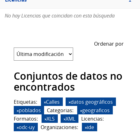
Licencias
No hay Licencias que coincidan con esta búsqueda
Ordenar por
Conjuntos de datos no
encontrados
Etiquetas:
Calles
datos geográficos
poblados
Categorias:
geograficos
Formatos:
XLS
XML
Licencias:
odc-uy
Organizaciones:
ide