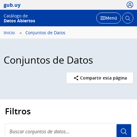
Usua
gub.uy
Catálogo de
Abrir
Desplegar
Menú
Datos Abiertos
busc
Inicio
Conjuntos de Datos
Conjuntos de Datos
Compartir esta página
Filtros
Buscar
conjuntos