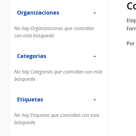
Filtro
datos...
C
Organizaciones
Organizaciones
Etiq
No hay Organizaciones que coincidan
For
con esta búsqueda
Por 
Filtro
Categorias
Categorias
No hay Categorias que coincidan con esta
búsqueda
Filtro
Etiquetas
Etiquetas
No hay Etiquetas que coincidan con esta
búsqueda
Filtro