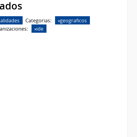
rados
calidades
Categorias:
geograficos
anizaciones:
ide