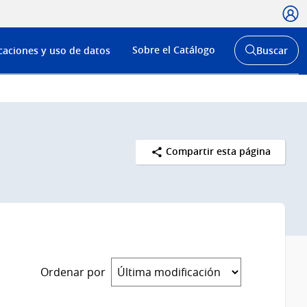
Usua
Menú
Sobre el Catálogo
caciones y uso de datos
Buscar
de
Abrir
buscador
navega
y
Compartir esta página
Ordenar por