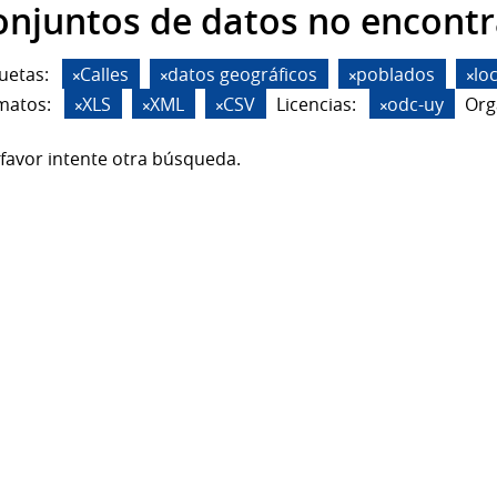
onjuntos de datos no encont
uetas:
Calles
datos geográficos
poblados
lo
matos:
XLS
XML
CSV
Licencias:
odc-uy
Org
favor intente otra búsqueda.