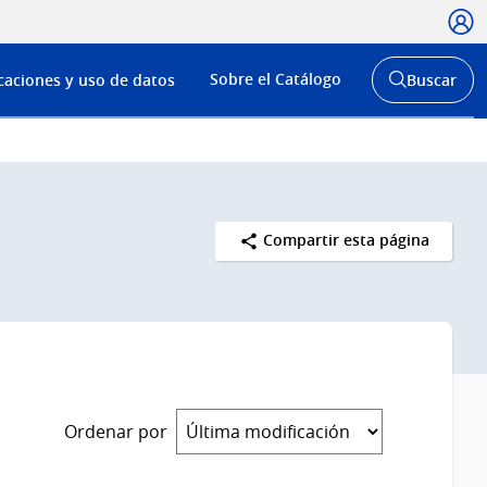
Usua
Menú
Sobre el Catálogo
caciones y uso de datos
Buscar
de
Abrir
buscador
navega
y
Compartir esta página
Ordenar por