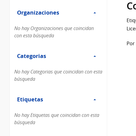
Filtro
datos...
C
Organizaciones
Organizaciones
Etiq
No hay Organizaciones que coincidan
Lice
con esta búsqueda
Por 
Filtro
Categorias
Categorias
No hay Categorias que coincidan con esta
búsqueda
Filtro
Etiquetas
Etiquetas
No hay Etiquetas que coincidan con esta
búsqueda
Filtro