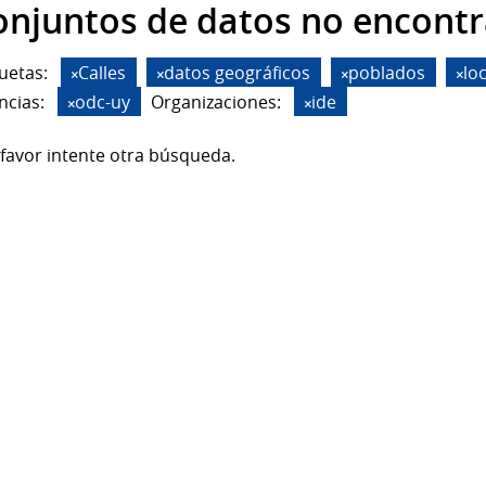
onjuntos de datos no encont
uetas:
Calles
datos geográficos
poblados
lo
ncias:
odc-uy
Organizaciones:
ide
favor intente otra búsqueda.