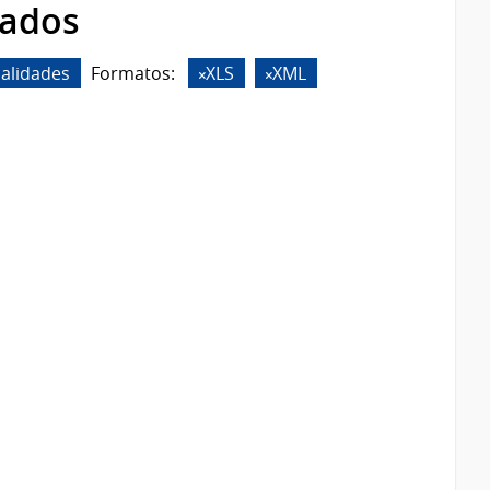
rados
calidades
Formatos:
XLS
XML