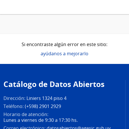
Si encontraste algún error en este sitio:
ayúdanos a mejorarlo
Pie
de
Catálogo de Datos Abiertos
página
Dirección:
Liniers 1324 piso 4
Teléfono:
(+598) 2901 2929
Horario de atención:
Lunes a viernes de 9:30 a 17:30 hs.
Correo electrónico:
datosabiertos@agesic.gub.uy