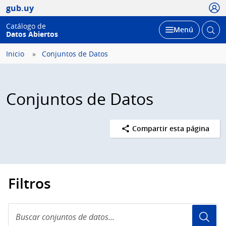
Usua
gub.uy
Catálogo de
Abrir
Desplegar
Menú
Datos Abiertos
busc
Inicio
Conjuntos de Datos
Conjuntos de Datos
Compartir esta página
Filtros
Buscar
conjuntos