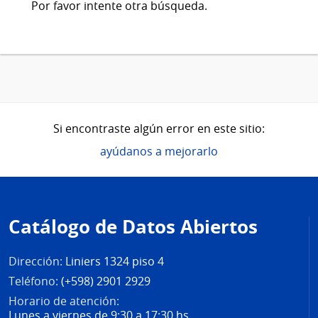
Por favor intente otra búsqueda.
Si encontraste algún error en este sitio:
ayúdanos a mejorarlo
Pie
de
Catálogo de Datos Abiertos
página
Dirección:
Liniers 1324 piso 4
Teléfono:
(+598) 2901 2929
Horario de atención:
Lunes a viernes de 9:30 a 17:30 hs.