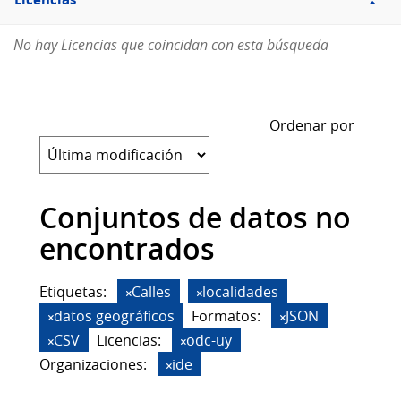
Licencias
No hay Licencias que coincidan con esta búsqueda
Ordenar por
Conjuntos de datos no
encontrados
Etiquetas:
Calles
localidades
datos geográficos
Formatos:
JSON
CSV
Licencias:
odc-uy
Organizaciones:
ide