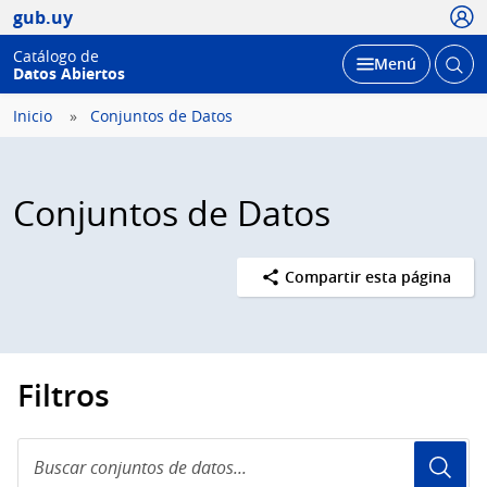
Usua
gub.uy
Catálogo de
Abrir
Desplegar
Menú
Datos Abiertos
busc
Inicio
Conjuntos de Datos
Conjuntos de Datos
Compartir esta página
Filtros
Buscar
conjuntos