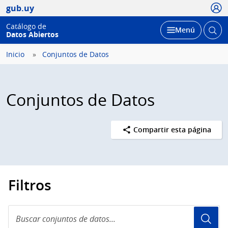
Usua
gub.uy
Catálogo de
Abrir
Desplegar
Menú
Datos Abiertos
busc
Inicio
Conjuntos de Datos
Conjuntos de Datos
Compartir esta página
Filtros
Buscar
conjuntos