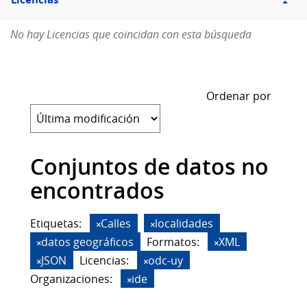
Licencias
No hay Licencias que coincidan con esta búsqueda
Ordenar por
Conjuntos de datos no
encontrados
Etiquetas:
Calles
localidades
datos geográficos
Formatos:
XML
JSON
Licencias:
odc-uy
Organizaciones:
ide