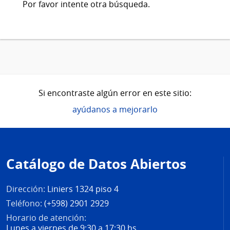
Por favor intente otra búsqueda.
Si encontraste algún error en este sitio:
ayúdanos a mejorarlo
Pie
de
Catálogo de Datos Abiertos
página
Dirección:
Liniers 1324 piso 4
Teléfono:
(+598) 2901 2929
Horario de atención:
Lunes a viernes de 9:30 a 17:30 hs.