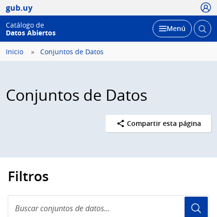
Usua
gub.uy
Catálogo de
Abrir
Desplegar
Menú
Datos Abiertos
busc
Inicio
Conjuntos de Datos
Conjuntos de Datos
Compartir esta página
Filtros
Buscar
conjuntos