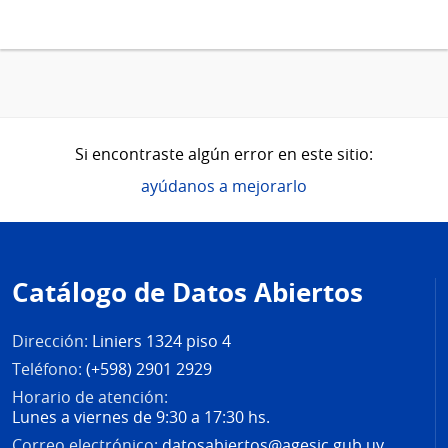
Si encontraste algún error en este sitio:
ayúdanos a mejorarlo
Pie
de
Catálogo de Datos Abiertos
página
Dirección:
Liniers 1324 piso 4
Teléfono:
(+598) 2901 2929
Horario de atención:
Lunes a viernes de 9:30 a 17:30 hs.
Correo electrónico:
datosabiertos@agesic.gub.uy