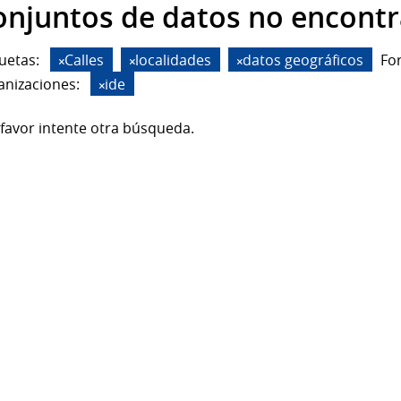
onjuntos de datos no encont
uetas:
Calles
localidades
datos geográficos
Fo
anizaciones:
ide
favor intente otra búsqueda.