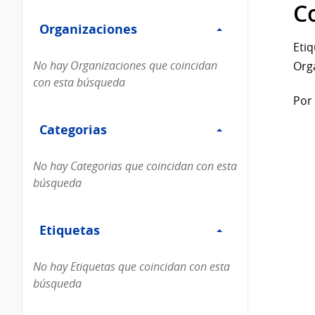
Filtro
datos...
C
Organizaciones
Organizaciones
Etiq
No hay Organizaciones que coincidan
Org
con esta búsqueda
Por 
Filtro
Categorias
Categorias
No hay Categorias que coincidan con esta
búsqueda
Filtro
Etiquetas
Etiquetas
No hay Etiquetas que coincidan con esta
búsqueda
Filtro