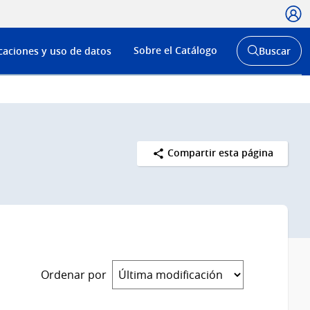
Usua
Menú
Sobre el Catálogo
caciones y uso de datos
Buscar
de
Abrir
buscador
navega
y
Compartir esta página
Ordenar por