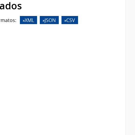
rados
rmatos:
XML
JSON
CSV