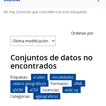
Licencias
No hay Licencias que coincidan con esta búsqueda
Ordenar por
Conjuntos de datos no
encontrados
Etiquetas:
Calles
localidades
datos geográficos
Formatos:
XML
JSON
CSV
Licencias:
odc-uy
Categorias:
geograficos