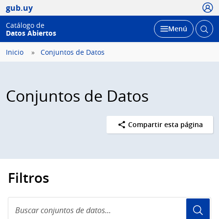
Usua
gub.uy
Catálogo de
Abrir
Desplegar
Menú
Datos Abiertos
busc
Inicio
Conjuntos de Datos
Conjuntos de Datos
Compartir esta página
Filtros
Buscar
conjuntos