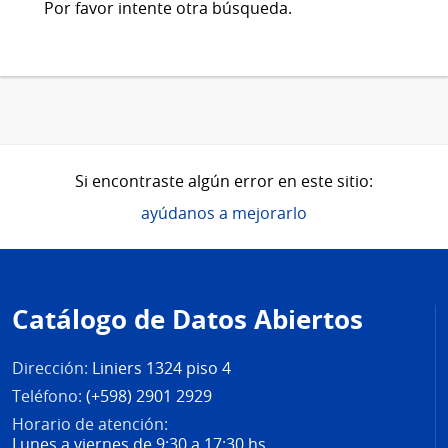
Por favor intente otra búsqueda.
Si encontraste algún error en este sitio:
ayúdanos a mejorarlo
Pie
de
Catálogo de Datos Abiertos
página
Dirección:
Liniers 1324 piso 4
Teléfono:
(+598) 2901 2929
Horario de atención:
Lunes a viernes de 9:30 a 17:30 hs.