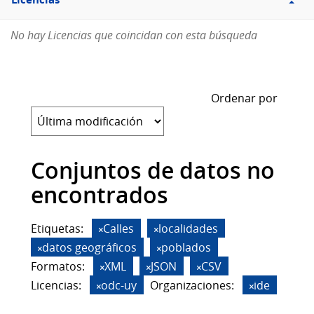
Licencias
No hay Licencias que coincidan con esta búsqueda
Ordenar por
Conjuntos de datos no
encontrados
Etiquetas:
Calles
localidades
datos geográficos
poblados
Formatos:
XML
JSON
CSV
Licencias:
odc-uy
Organizaciones:
ide