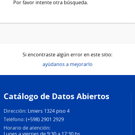
Por favor intente otra búsqueda.
Si encontraste algún error en este sitio:
ayúdanos a mejorarlo
Pie
de
Catálogo de Datos Abiertos
página
Dirección:
Liniers 1324 piso 4
Teléfono:
(+598) 2901 2929
Horario de atención:
Lunes a viernes de 9:30 a 17:30 hs.