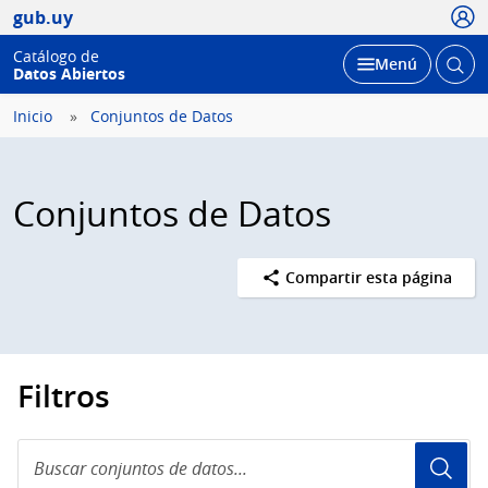
Usua
gub.uy
Catálogo de
Abrir
Desplegar
Menú
Datos Abiertos
busc
Inicio
Conjuntos de Datos
Conjuntos de Datos
Compartir esta página
Filtros
Buscar
conjuntos