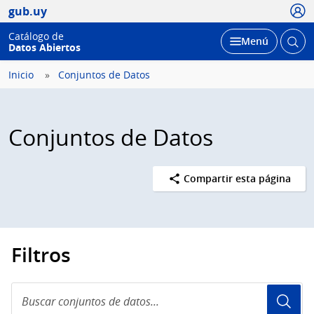
Usua
gub.uy
Catálogo de
Abrir
Desplegar
Menú
Datos Abiertos
busc
Inicio
Conjuntos de Datos
Conjuntos de Datos
Compartir esta página
Filtros
Buscar
conjuntos