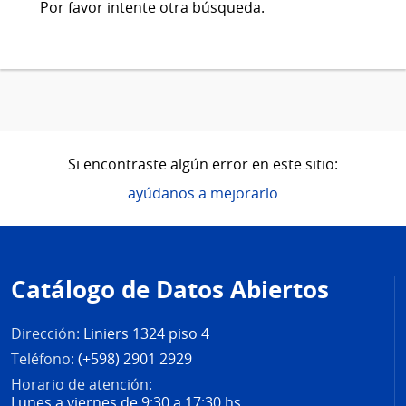
Por favor intente otra búsqueda.
Si encontraste algún error en este sitio:
ayúdanos a mejorarlo
Pie
de
Catálogo de Datos Abiertos
página
Dirección:
Liniers 1324 piso 4
Teléfono:
(+598) 2901 2929
Horario de atención:
Lunes a viernes de 9:30 a 17:30 hs.