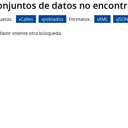
onjuntos de datos no encont
uetas:
Calles
poblados
Formatos:
XML
JSO
favor intente otra búsqueda.