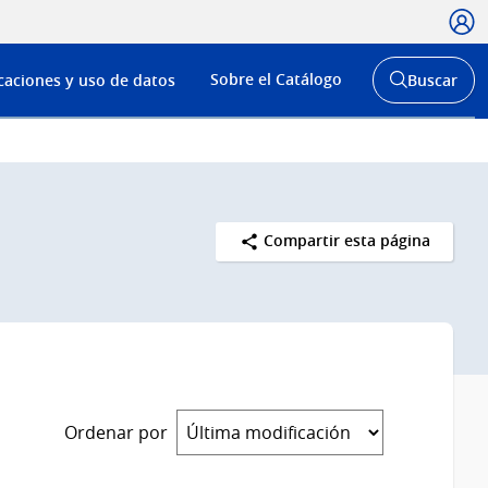
Usua
Menú
Sobre el Catálogo
caciones y uso de datos
Buscar
de
Abrir
buscador
navega
y
Compartir esta página
Ordenar por