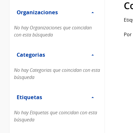
Filtro
datos...
C
Organizaciones
Organizaciones
Etiq
No hay Organizaciones que coincidan
Por 
con esta búsqueda
Filtro
Categorias
Categorias
No hay Categorias que coincidan con esta
búsqueda
Filtro
Etiquetas
Etiquetas
No hay Etiquetas que coincidan con esta
búsqueda
Filtro