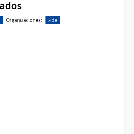
rados
N
Organizaciones:
ide