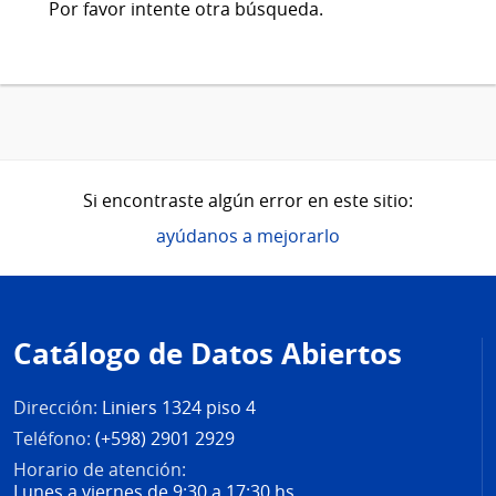
Por favor intente otra búsqueda.
Si encontraste algún error en este sitio:
ayúdanos a mejorarlo
Pie
de
Catálogo de Datos Abiertos
página
Dirección:
Liniers 1324 piso 4
Teléfono:
(+598) 2901 2929
Horario de atención:
Lunes a viernes de 9:30 a 17:30 hs.