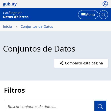
Usua
gub.uy
Catálogo de
Abrir
Desplegar
Menú
Datos Abiertos
busc
Inicio
Conjuntos de Datos
Conjuntos de Datos
Compartir esta página
Filtros
Buscar
conjuntos