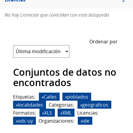
Licencias
No hay Licencias que coincidan con esta búsqueda
Ordenar por
Conjuntos de datos no
encontrados
Etiquetas:
Calles
poblados
localidades
Categorias:
geograficos
Formatos:
XLS
XML
Licencias:
odc-uy
Organizaciones:
ide