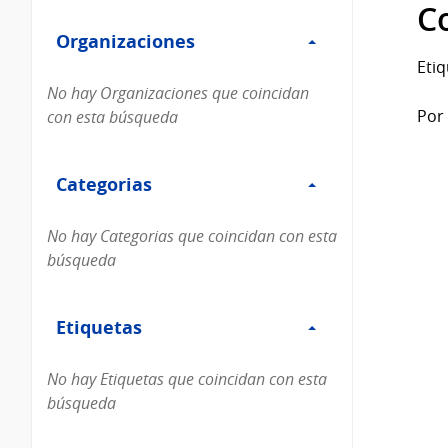
Filtro
datos...
C
Organizaciones
Organizaciones
Etiq
No hay Organizaciones que coincidan
Por 
con esta búsqueda
Filtro
Categorias
Categorias
No hay Categorias que coincidan con esta
búsqueda
Filtro
Etiquetas
Etiquetas
No hay Etiquetas que coincidan con esta
búsqueda
Filtro