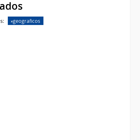
rados
s:
geograficos