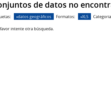
onjuntos de datos no encont
uetas:
datos geográficos
Formatos:
XLS
Categoria
favor intente otra búsqueda.