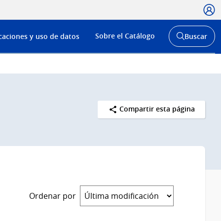
Usua
Menú
Sobre el Catálogo
caciones y uso de datos
Buscar
de
Abrir
buscador
navega
y
Compartir esta página
Ordenar por