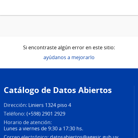
Si encontraste algún error en este sitio:
ayúdanos a mejorarlo
Pie
de
Catálogo de Datos Abiertos
página
Dirección:
Liniers 1324 piso 4
Teléfono:
(+598) 2901 2929
Horario de atención:
Lunes a viernes de 9:30 a 17:30 hs.
Correo electrónico:
datosabiertos@agesic.gub.uy