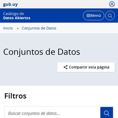
Usua
gub.uy
Catálogo de
Abrir
Desplegar
Menú
Datos Abiertos
busc
Inicio
Conjuntos de Datos
Conjuntos de Datos
Compartir esta página
Filtros
Buscar
conjuntos