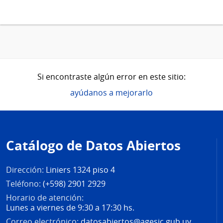
Si encontraste algún error en este sitio:
ayúdanos a mejorarlo
Pie
de
Catálogo de Datos Abiertos
página
Dirección:
Liniers 1324 piso 4
Teléfono:
(+598) 2901 2929
Horario de atención:
Lunes a viernes de 9:30 a 17:30 hs.
Correo electrónico:
datosabiertos@agesic.gub.uy