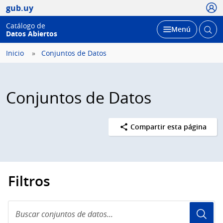
Usua
gub.uy
Catálogo de
Abrir
Desplegar
Menú
Datos Abiertos
busc
Inicio
Conjuntos de Datos
Conjuntos de Datos
Compartir esta página
Filtros
Buscar
conjuntos