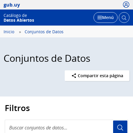
Usua
gub.uy
Catálogo de
Abrir
Desplegar
Menú
Datos Abiertos
busc
Inicio
Conjuntos de Datos
Conjuntos de Datos
Compartir esta página
Filtros
Buscar
conjuntos