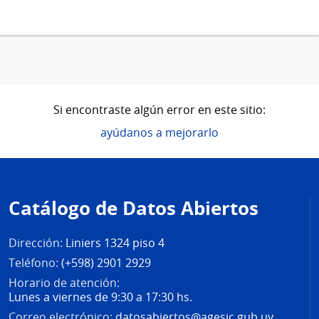
Si encontraste algún error en este sitio:
ayúdanos a mejorarlo
Pie
de
Catálogo de Datos Abiertos
página
Dirección:
Liniers 1324 piso 4
Teléfono:
(+598) 2901 2929
Horario de atención:
Lunes a viernes de 9:30 a 17:30 hs.
Correo electrónico:
datosabiertos@agesic.gub.uy