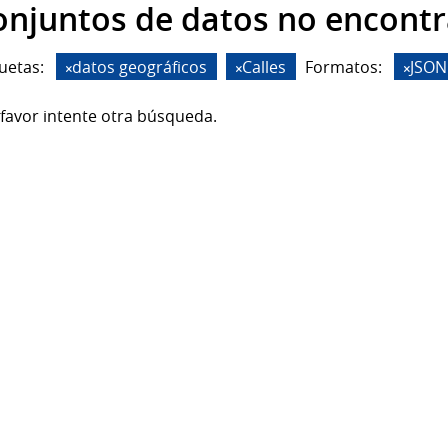
onjuntos de datos no encont
uetas:
datos geográficos
Calles
Formatos:
JSON
favor intente otra búsqueda.