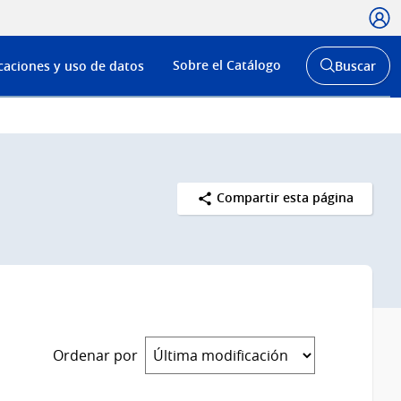
Usua
Menú
Sobre el Catálogo
caciones y uso de datos
Buscar
de
Abrir
buscador
navega
y
Compartir esta página
Ordenar por