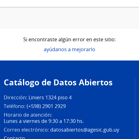
Si encontraste algún error en este sitio:
ayúdanos a mejorarlo
Pie
de
Catálogo de Datos Abiertos
página
Dirección:
Liniers 1324 piso 4
Teléfono:
(+598) 2901 2929
Horario de atención:
Lunes a viernes de 9:30 a 17:30 hs.
Correo electrónico:
datosabiertos@agesic.gub.uy
Contacto