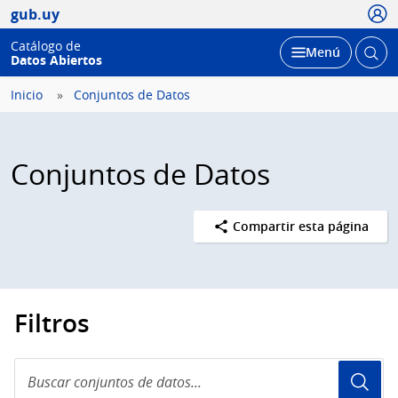
Usua
gub.uy
Catálogo de
Abrir
Desplegar
Menú
Datos Abiertos
busc
Inicio
Conjuntos de Datos
Conjuntos de Datos
Compartir esta página
Filtros
Buscar
conjuntos