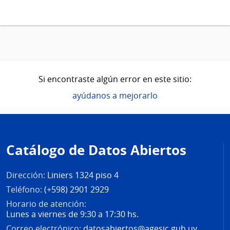
Si encontraste algún error en este sitio:
ayúdanos a mejorarlo
Pie
de
Catálogo de Datos Abiertos
página
Dirección:
Liniers 1324 piso 4
Teléfono:
(+598) 2901 2929
Horario de atención:
Lunes a viernes de 9:30 a 17:30 hs.
Correo electrónico:
datosabiertos@agesic.gub.uy