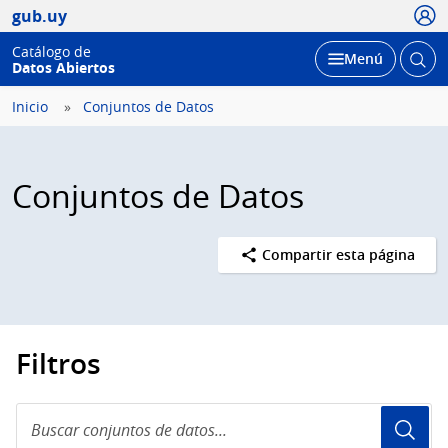
Usua
gub.uy
Catálogo de
Abrir
Desplegar
Menú
Datos Abiertos
busc
Inicio
Conjuntos de Datos
Conjuntos de Datos
Compartir esta página
Filtros
Buscar
conjuntos