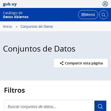
Usua
gub.uy
Catálogo de
Abrir
Desplegar
Menú
Datos Abiertos
busc
Inicio
Conjuntos de Datos
Conjuntos de Datos
Compartir esta página
Filtros
Buscar
conjuntos