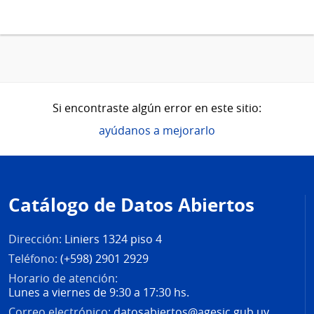
Si encontraste algún error en este sitio:
ayúdanos a mejorarlo
Pie
de
Catálogo de Datos Abiertos
página
Dirección:
Liniers 1324 piso 4
Teléfono:
(+598) 2901 2929
Horario de atención:
Lunes a viernes de 9:30 a 17:30 hs.
Correo electrónico:
datosabiertos@agesic.gub.uy