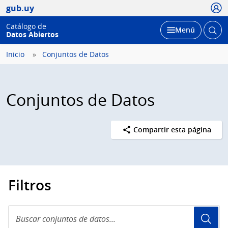
Usua
gub.uy
Catálogo de
Abrir
Desplegar
Menú
Datos Abiertos
busc
Inicio
Conjuntos de Datos
Conjuntos de Datos
Compartir esta página
Filtros
Buscar
conjuntos