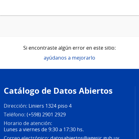
Si encontraste algún error en este sitio:
ayúdanos a mejorarlo
Pie
de
Catálogo de Datos Abiertos
página
Dirección:
Liniers 1324 piso 4
Teléfono:
(+598) 2901 2929
Horario de atención:
Lunes a viernes de 9:30 a 17:30 hs.
Correo electrónico:
datosabiertos@agesic.gub.uy