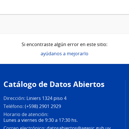
Si encontraste algún error en este sitio:
ayúdanos a mejorarlo
Pie
de
Catálogo de Datos Abiertos
página
Dirección:
Liniers 1324 piso 4
Teléfono:
(+598) 2901 2929
Horario de atención:
Lunes a viernes de 9:30 a 17:30 hs.
Correo electrónico:
datosabiertos@agesic.gub.uy