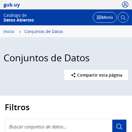
Usua
gub.uy
Catálogo de
Abrir
Desplegar
Menú
Datos Abiertos
busc
Inicio
Conjuntos de Datos
Conjuntos de Datos
Compartir esta página
Filtros
Buscar
conjuntos