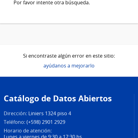
Por favor intente otra búsqueda.
Si encontraste algún error en este sitio:
ayúdanos a mejorarlo
Pie
de
Catálogo de Datos Abiertos
página
Dirección:
Liniers 1324 piso 4
Teléfono:
(+598) 2901 2929
Horario de atención:
Lunes a viernes de 9:30 a 17:30 hs.