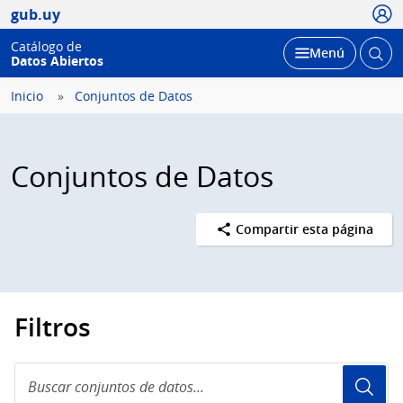
Usua
gub.uy
Catálogo de
Abrir
Desplegar
Menú
Datos Abiertos
busc
Inicio
Conjuntos de Datos
Conjuntos de Datos
Compartir esta página
Filtros
Buscar
conjuntos