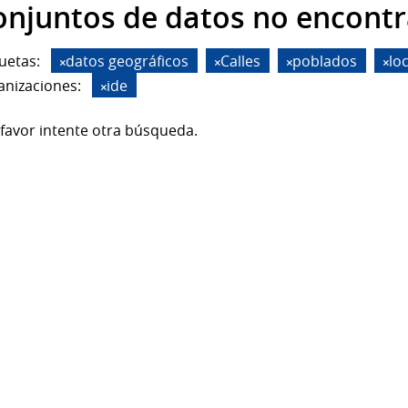
onjuntos de datos no encont
uetas:
datos geográficos
Calles
poblados
lo
anizaciones:
ide
favor intente otra búsqueda.