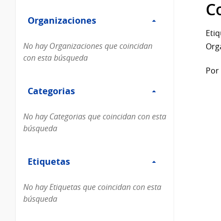
Filtro
datos...
C
Organizaciones
Organizaciones
Etiq
No hay Organizaciones que coincidan
Org
con esta búsqueda
Por 
Filtro
Categorias
Categorias
No hay Categorias que coincidan con esta
búsqueda
Filtro
Etiquetas
Etiquetas
No hay Etiquetas que coincidan con esta
búsqueda
Filtro