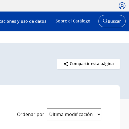
Usua
Menú
Sobre el Catálogo
caciones y uso de datos
Buscar
de
Abrir
buscador
navega
y
Compartir esta página
Ordenar por