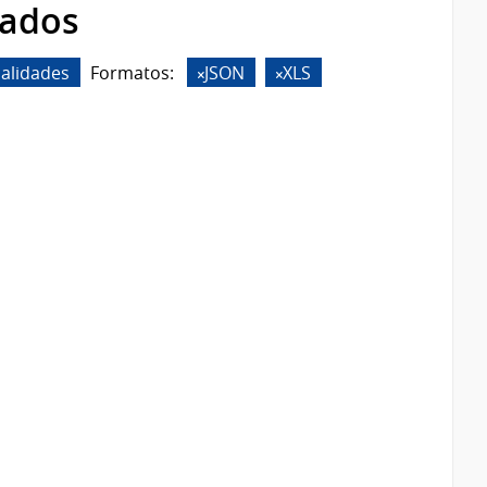
rados
calidades
Formatos:
JSON
XLS