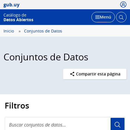
Usua
gub.uy
Catálogo de
Abrir
Desplegar
Menú
Datos Abiertos
busc
Inicio
Conjuntos de Datos
Conjuntos de Datos
Compartir esta página
Filtros
Buscar
conjuntos