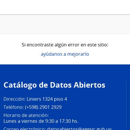
Si encontraste algún error en este sitio:
ayúdanos a mejorarlo
Pie
de
Catálogo de Datos Abiertos
página
Dirección:
Liniers 1324 piso 4
Teléfono:
(+598) 2901 2929
Horario de atención:
Lunes a viernes de 9:30 a 17:30 hs.
Correo electrónico:
datosabiertos@agesic.gub.uy