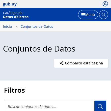
Usua
gub.uy
Catálogo de
Abrir
Desplegar
Menú
Datos Abiertos
busc
Inicio
Conjuntos de Datos
Conjuntos de Datos
Compartir esta página
Filtros
Buscar
conjuntos