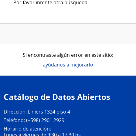
Por favor intente otra búsqueda.
Si encontraste algún error en este sitio:
ayúdanos a mejorarlo
Pie
de
Catálogo de Datos Abiertos
página
Dirección:
Liniers 1324 piso 4
Teléfono:
(+598) 2901 2929
Horario de atención:
Lunes a viernes de 9:30 a 17:30 hs.