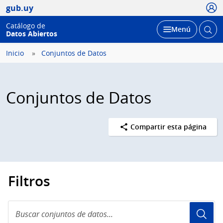
Usua
gub.uy
Catálogo de
Abrir
Desplegar
Menú
Datos Abiertos
busc
Inicio
Conjuntos de Datos
Conjuntos de Datos
Compartir esta página
Filtros
Buscar
conjuntos