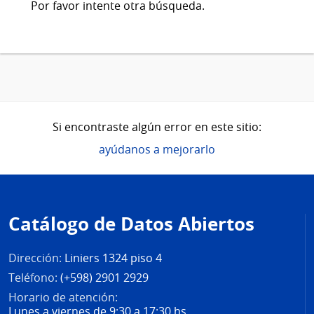
Por favor intente otra búsqueda.
Si encontraste algún error en este sitio:
ayúdanos a mejorarlo
Pie
de
Catálogo de Datos Abiertos
página
Dirección:
Liniers 1324 piso 4
Teléfono:
(+598) 2901 2929
Horario de atención:
Lunes a viernes de 9:30 a 17:30 hs.