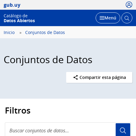
Usua
gub.uy
Catálogo de
Abrir
Desplegar
Menú
Datos Abiertos
busc
Inicio
Conjuntos de Datos
Conjuntos de Datos
Compartir esta página
Filtros
Buscar
conjuntos