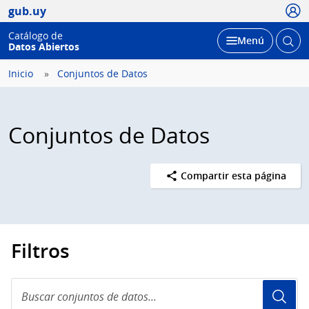
Usua
gub.uy
Catálogo de
Abrir
Desplegar
Menú
Datos Abiertos
busc
Inicio
Conjuntos de Datos
Conjuntos de Datos
Compartir esta página
Filtros
Buscar
conjuntos