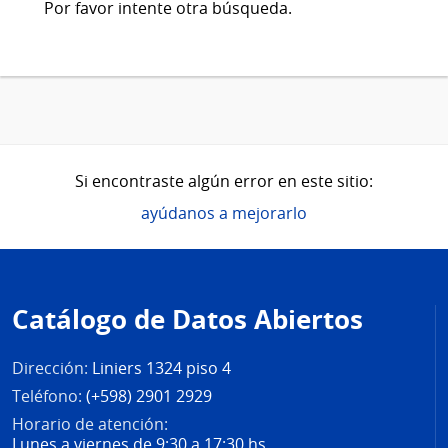
Por favor intente otra búsqueda.
Si encontraste algún error en este sitio:
ayúdanos a mejorarlo
Pie
de
Catálogo de Datos Abiertos
página
Dirección:
Liniers 1324 piso 4
Teléfono:
(+598) 2901 2929
Horario de atención:
Lunes a viernes de 9:30 a 17:30 hs.