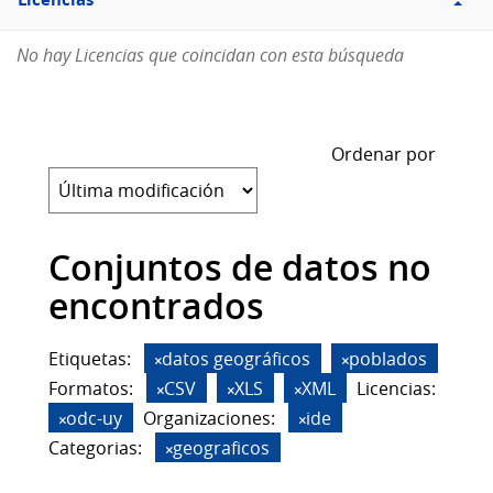
Licencias
No hay Licencias que coincidan con esta búsqueda
Ordenar por
Conjuntos de datos no
encontrados
Etiquetas:
datos geográficos
poblados
Formatos:
CSV
XLS
XML
Licencias:
odc-uy
Organizaciones:
ide
Categorias:
geograficos