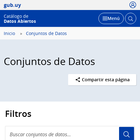
Usua
gub.uy
Catálogo de
Abrir
Desplegar
Menú
Datos Abiertos
busc
Inicio
Conjuntos de Datos
Conjuntos de Datos
Compartir esta página
Filtros
Buscar
conjuntos