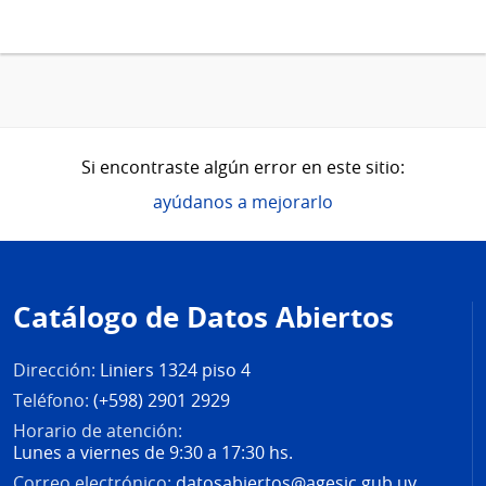
Si encontraste algún error en este sitio:
ayúdanos a mejorarlo
Pie
de
Catálogo de Datos Abiertos
página
Dirección:
Liniers 1324 piso 4
Teléfono:
(+598) 2901 2929
Horario de atención:
Lunes a viernes de 9:30 a 17:30 hs.
Correo electrónico:
datosabiertos@agesic.gub.uy