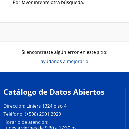
Por favor intente otra búsqueda.
Si encontraste algún error en este sitio:
ayúdanos a mejorarlo
Pie
de
Catálogo de Datos Abiertos
página
Dirección:
Liniers 1324 piso 4
Teléfono:
(+598) 2901 2929
Horario de atención:
Lunes a viernes de 9:30 a 17:30 hs.