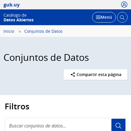
Usua
gub.uy
Catálogo de
Abrir
Desplegar
Menú
Datos Abiertos
busc
Inicio
Conjuntos de Datos
Conjuntos de Datos
Compartir esta página
Filtros
Buscar
conjuntos