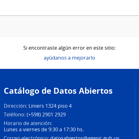
Si encontraste algún error en este sitio:
ayúdanos a mejorarlo
Pie
de
Catálogo de Datos Abiertos
página
Dirección:
Liniers 1324 piso 4
Teléfono:
(+598) 2901 2929
Horario de atención:
Lunes a viernes de 9:30 a 17:30 hs.
Correo electrónico:
datosabiertos@agesic.gub.uy