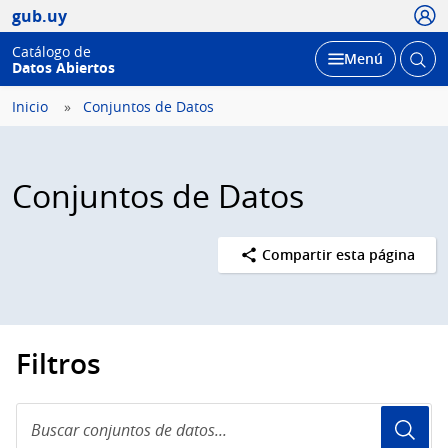
Usua
gub.uy
Catálogo de
Abrir
Desplegar
Menú
Datos Abiertos
busc
Inicio
Conjuntos de Datos
Conjuntos de Datos
Compartir esta página
Filtros
Buscar
conjuntos