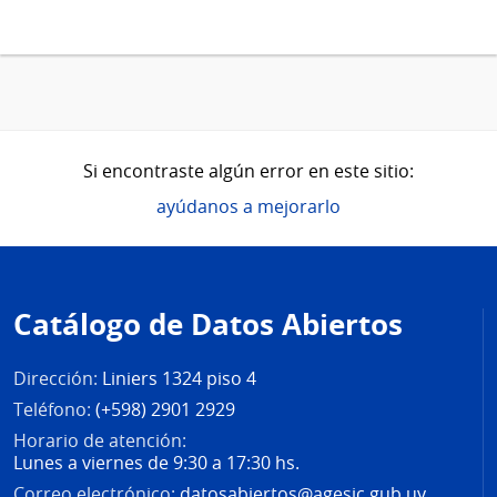
Si encontraste algún error en este sitio:
ayúdanos a mejorarlo
Pie
de
Catálogo de Datos Abiertos
página
Dirección:
Liniers 1324 piso 4
Teléfono:
(+598) 2901 2929
Horario de atención:
Lunes a viernes de 9:30 a 17:30 hs.
Correo electrónico:
datosabiertos@agesic.gub.uy