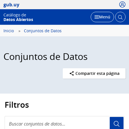
Usua
gub.uy
Catálogo de
Abrir
Desplegar
Menú
Datos Abiertos
busc
Inicio
Conjuntos de Datos
Conjuntos de Datos
Compartir esta página
Filtros
Buscar
conjuntos