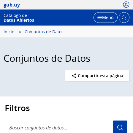
Usua
gub.uy
Catálogo de
Abrir
Desplegar
Menú
Datos Abiertos
busc
Inicio
Conjuntos de Datos
Conjuntos de Datos
Compartir esta página
Filtros
Buscar
conjuntos