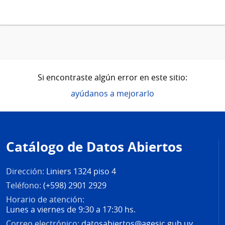
Si encontraste algún error en este sitio:
ayúdanos a mejorarlo
Pie
de
Catálogo de Datos Abiertos
página
Dirección:
Liniers 1324 piso 4
Teléfono:
(+598) 2901 2929
Horario de atención:
Lunes a viernes de 9:30 a 17:30 hs.
Correo electrónico:
datosabiertos@agesic.gub.uy