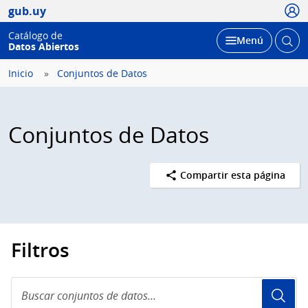
Usua
gub.uy
Catálogo de
Abrir
Desplegar
Menú
Datos Abiertos
busc
Inicio
Conjuntos de Datos
Conjuntos de Datos
Compartir esta página
Filtros
Buscar
conjuntos