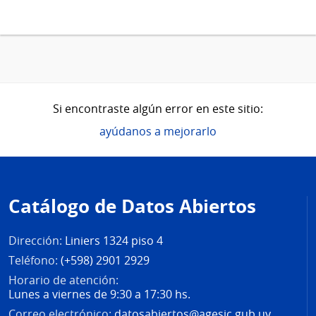
Si encontraste algún error en este sitio:
ayúdanos a mejorarlo
Pie
de
Catálogo de Datos Abiertos
página
Dirección:
Liniers 1324 piso 4
Teléfono:
(+598) 2901 2929
Horario de atención:
Lunes a viernes de 9:30 a 17:30 hs.
Correo electrónico:
datosabiertos@agesic.gub.uy