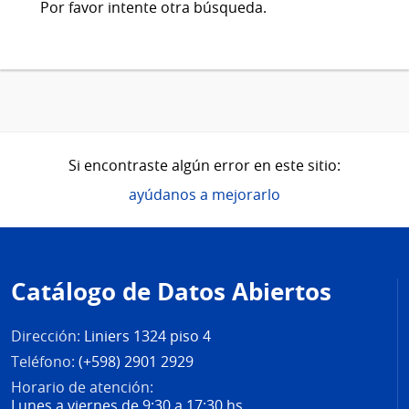
Por favor intente otra búsqueda.
Si encontraste algún error en este sitio:
ayúdanos a mejorarlo
Pie
de
Catálogo de Datos Abiertos
página
Dirección:
Liniers 1324 piso 4
Teléfono:
(+598) 2901 2929
Horario de atención:
Lunes a viernes de 9:30 a 17:30 hs.