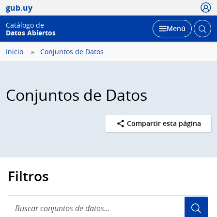
Usua
gub.uy
Catálogo de
Abrir
Desplegar
Menú
Datos Abiertos
busc
Inicio
Conjuntos de Datos
Conjuntos de Datos
Compartir esta página
Filtros
Buscar
conjuntos