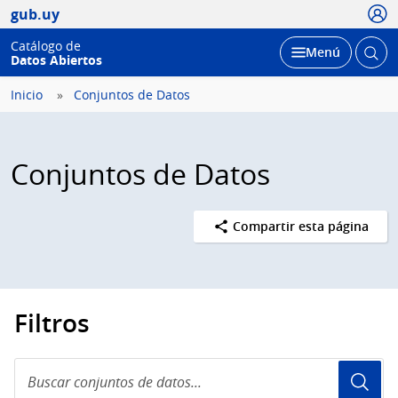
Usua
gub.uy
Catálogo de
Abrir
Desplegar
Menú
Datos Abiertos
busc
Inicio
Conjuntos de Datos
Conjuntos de Datos
Compartir esta página
Filtros
Buscar
conjuntos