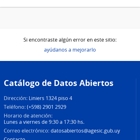
Si encontraste algún error en este sitio:
ayúdanos a mejorarlo
Pie
de
Catálogo de Datos Abiertos
página
Dirección:
Liniers 1324 piso 4
Teléfono:
(+598) 2901 2929
Horario de atención:
Lunes a viernes de 9:30 a 17:30 hs.
Correo electrónico:
datosabiertos@agesic.gub.uy
Contacto