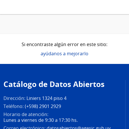
Si encontraste algún error en este sitio:
ayúdanos a mejorarlo
Pie
de
Catálogo de Datos Abiertos
página
Dirección:
Liniers 1324 piso 4
Teléfono:
(+598) 2901 2929
Horario de atención:
Lunes a viernes de 9:30 a 17:30 hs.
Correo electrónico:
datosabiertos@agesic.gub.uy