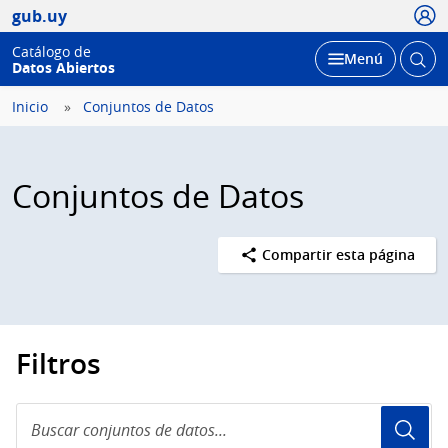
Usua
gub.uy
Catálogo de
Abrir
Desplegar
Menú
Datos Abiertos
busc
Inicio
Conjuntos de Datos
Conjuntos de Datos
Compartir esta página
Filtros
Buscar
conjuntos