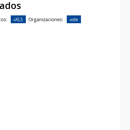
rados
os:
XLS
Organizaciones:
ide