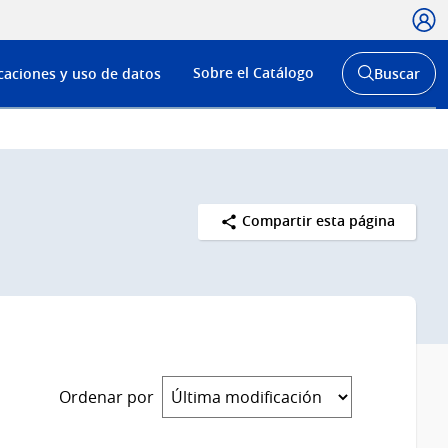
Usua
Menú
Sobre el Catálogo
caciones y uso de datos
Buscar
de
Abrir
buscador
navega
y
Compartir esta página
Ordenar por