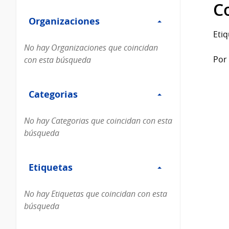
Filtro
datos...
C
Organizaciones
Organizaciones
Etiq
No hay Organizaciones que coincidan
Por 
con esta búsqueda
Filtro
Categorias
Categorias
No hay Categorias que coincidan con esta
búsqueda
Filtro
Etiquetas
Etiquetas
No hay Etiquetas que coincidan con esta
búsqueda
Filtro