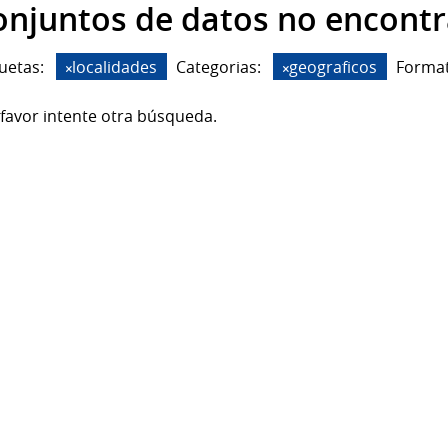
onjuntos de datos no encont
uetas:
localidades
Categorias:
geograficos
Format
favor intente otra búsqueda.