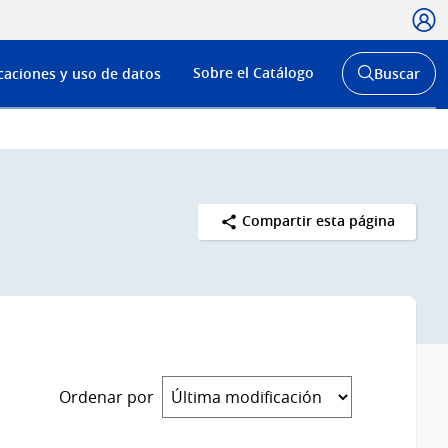
Usua
Menú
Sobre el Catálogo
caciones y uso de datos
Buscar
de
Abrir
buscador
navega
y
Compartir esta página
Ordenar por