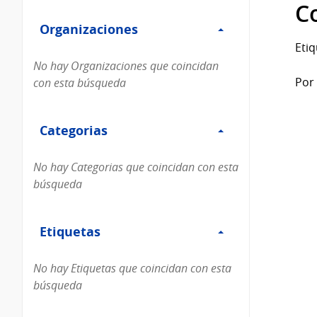
Filtro
datos...
C
Organizaciones
Organizaciones
Etiq
No hay Organizaciones que coincidan
Por 
con esta búsqueda
Filtro
Categorias
Categorias
No hay Categorias que coincidan con esta
búsqueda
Filtro
Etiquetas
Etiquetas
No hay Etiquetas que coincidan con esta
búsqueda
Filtro