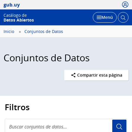
Usua
gub.uy
Catálogo de
Abrir
Desplegar
Menú
Datos Abiertos
busc
Inicio
Conjuntos de Datos
Conjuntos de Datos
Compartir esta página
Filtros
Buscar
conjuntos