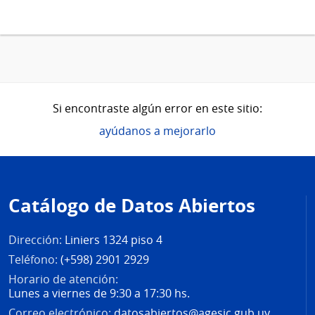
Si encontraste algún error en este sitio:
ayúdanos a mejorarlo
Pie
de
Catálogo de Datos Abiertos
página
Dirección:
Liniers 1324 piso 4
Teléfono:
(+598) 2901 2929
Horario de atención:
Lunes a viernes de 9:30 a 17:30 hs.
Correo electrónico:
datosabiertos@agesic.gub.uy