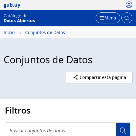
Usua
gub.uy
Catálogo de
Abrir
Desplegar
Menú
Datos Abiertos
busc
Inicio
Conjuntos de Datos
Conjuntos de Datos
Compartir esta página
Filtros
Buscar
conjuntos