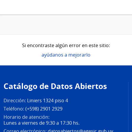
Si encontraste algún error en este sitio:
ayúdanos a mejorarlo
Pie
de
Catálogo de Datos Abiertos
página
Dirección:
Liniers 1324 piso 4
Teléfono:
(+598) 2901 2929
Horario de atención:
Lunes a viernes de 9:30 a 17:30 hs.
Correo electrónico:
datosabiertos@agesic.gub.uy