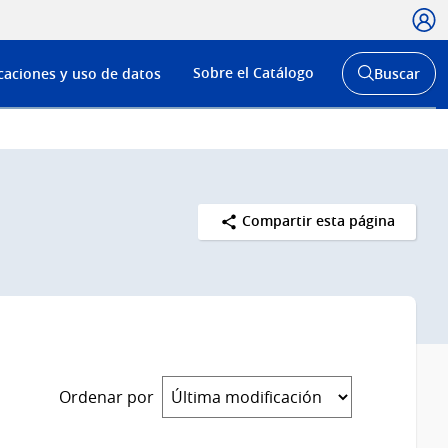
Usua
Menú
Sobre el Catálogo
caciones y uso de datos
Buscar
de
Abrir
buscador
navega
y
Compartir esta página
Ordenar por