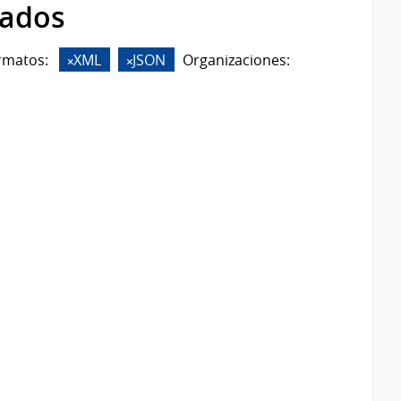
rados
rmatos:
XML
JSON
Organizaciones: