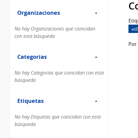
Filtro
datos...
C
Organizaciones
Organizaciones
Etiq
No hay Organizaciones que coincidan
i
con esta búsqueda
Por 
Filtro
Categorias
Categorias
No hay Categorias que coincidan con esta
búsqueda
Filtro
Etiquetas
Etiquetas
No hay Etiquetas que coincidan con esta
búsqueda
Filtro