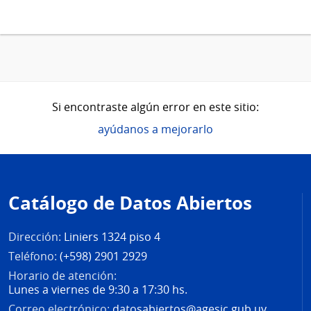
Si encontraste algún error en este sitio:
ayúdanos a mejorarlo
Pie
de
Catálogo de Datos Abiertos
página
Dirección:
Liniers 1324 piso 4
Teléfono:
(+598) 2901 2929
Horario de atención:
Lunes a viernes de 9:30 a 17:30 hs.
Correo electrónico:
datosabiertos@agesic.gub.uy