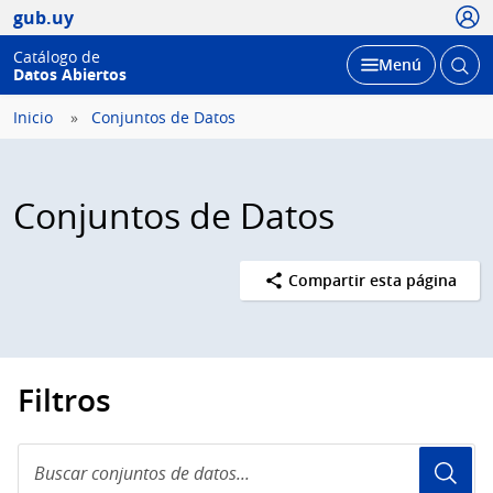
Usua
gub.uy
Catálogo de
Abrir
Desplegar
Menú
Datos Abiertos
busc
Inicio
Conjuntos de Datos
Conjuntos de Datos
Compartir esta página
Filtros
Buscar
conjuntos