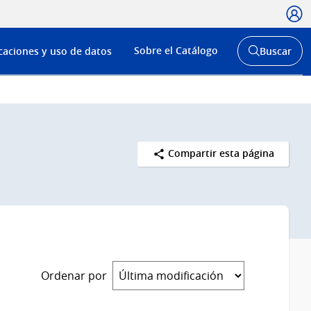
Usua
Menú
Sobre el Catálogo
caciones y uso de datos
Buscar
de
Abrir
buscador
navega
y
Compartir esta página
Ordenar por