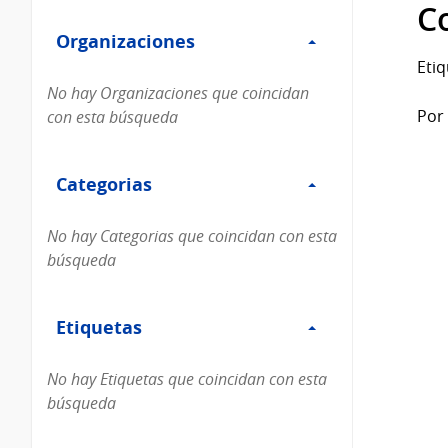
Filtro
datos...
C
Organizaciones
Organizaciones
Etiq
No hay Organizaciones que coincidan
Por 
con esta búsqueda
Filtro
Categorias
Categorias
No hay Categorias que coincidan con esta
búsqueda
Filtro
Etiquetas
Etiquetas
No hay Etiquetas que coincidan con esta
búsqueda
Filtro