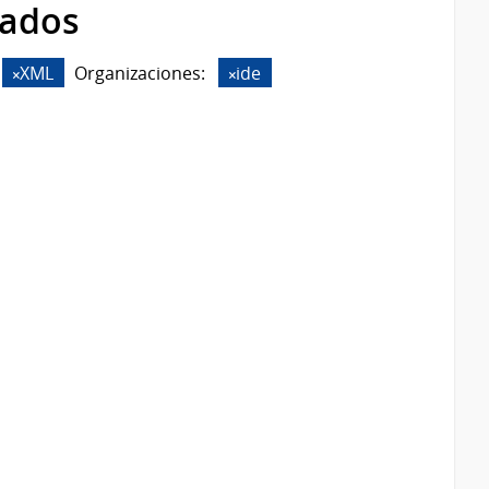
rados
XML
Organizaciones:
ide