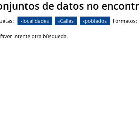
onjuntos de datos no encont
uetas:
localidades
Calles
poblados
Formatos:
favor intente otra búsqueda.