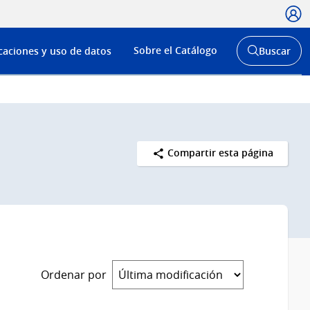
Usua
Menú
Sobre el Catálogo
caciones y uso de datos
Buscar
de
Abrir
buscador
navega
y
Compartir esta página
Ordenar por