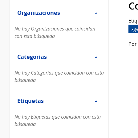
Filtro
datos...
C
Organizaciones
Organizaciones
Etiq
No hay Organizaciones que coincidan
g
con esta búsqueda
Por 
Filtro
Categorias
Categorias
No hay Categorias que coincidan con esta
búsqueda
Filtro
Etiquetas
Etiquetas
No hay Etiquetas que coincidan con esta
búsqueda
Filtro