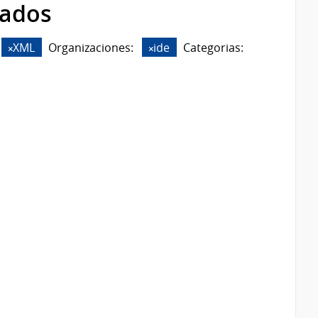
rados
XML
Organizaciones:
ide
Categorias: