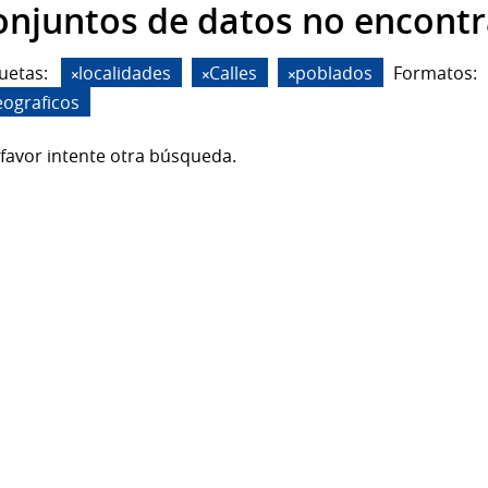
onjuntos de datos no encont
uetas:
localidades
Calles
poblados
Formatos:
eograficos
favor intente otra búsqueda.