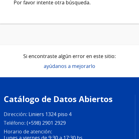
Por favor intente otra búsqueda.
Si encontraste algún error en este sitio:
ayúdanos a mejorarlo
Pie
de
Catálogo de Datos Abiertos
página
Dirección:
Liniers 1324 piso 4
Teléfono:
(+598) 2901 2929
Horario de atención:
Lunes a viernes de 9:30 a 17:30 hs.