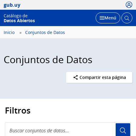
Usua
gub.uy
Catálogo de
Abrir
Desplegar
Menú
Datos Abiertos
busc
Inicio
Conjuntos de Datos
Conjuntos de Datos
Compartir esta página
Filtros
Buscar
conjuntos