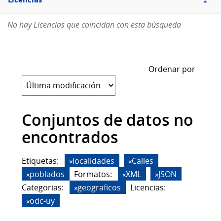
Licencias
No hay Licencias que coincidan con esta búsqueda
Ordenar por
Conjuntos de datos no
encontrados
Etiquetas:
localidades
Calles
poblados
Formatos:
XML
JSON
Categorias:
geograficos
Licencias:
odc-uy